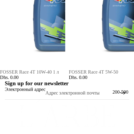
ПО
FOSSER Race 4T 10W-40 1 л
FOSSER Race 4T 5W-50
Dhs. 0.00
Dhs. 0.00
Sign up for our newsletter
Электронный адрес
200-500
AED
Политика возврата средств
500-1000
Политика конфиденциальности
AED
Условия обслуживания
1000-3000
Политика доставки