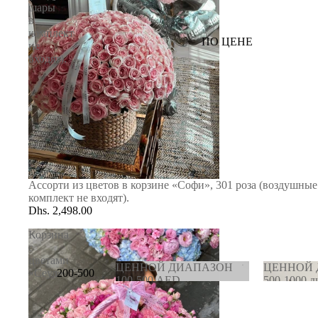
шары
в
комплект
ПО ЦЕНЕ
не
входят).
Ассорти из цветов в корзине «Софи», 301 роза (воздушны
комплект не входят).
Dhs. 2,498.00
Корзина
с
цветами
ЦЕННОЙ ДИАПАЗОН
ЦЕННОЙ
«Сеул»
200-500
100-500 AED
500-1000 
AED
ЦЕННОЙ
ЦЕННО
ДИАПАЗОН 100-500
ДИАПАЗ
500-1000