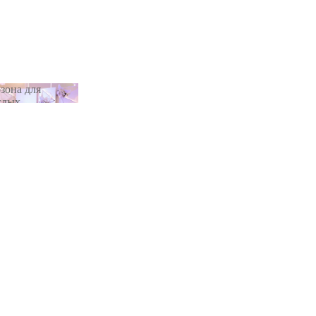
зона для
слых
тозона для
рослых