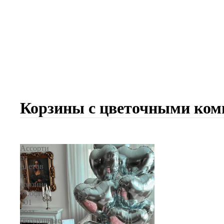
Корзины с цветочными ком
Ассорти
из
цветов
в
корзине
«Софи»,
301
роза
(воздушные