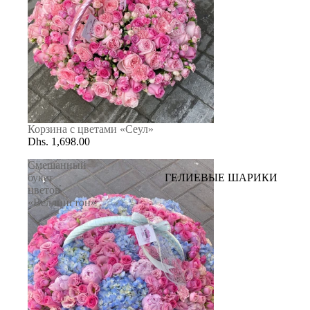
AED
1000 ди
AED
1000-
3000
AED
VIP
Корзина с цветами «Сеул»
Dhs. 1,698.00
Смешанный
ГЕЛИЕВЫЕ ШАРИКИ
букет
цветов
«Веллингтон»