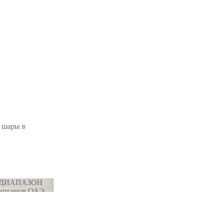
е шары в
 ДИАПАЗОН
дирхамов ОАЭ
Й
ОН 500-