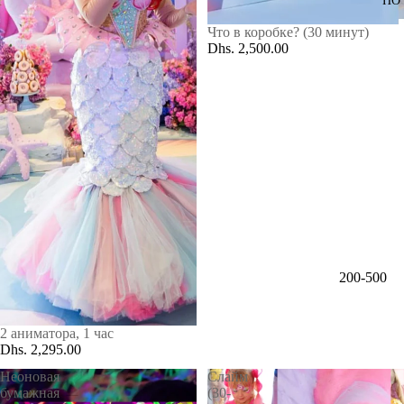
ПО
Что в коробке? (30 минут)
Dhs. 2,500.00
200-500
AED
500-1000
2 аниматора, 1 час
Dhs. 2,295.00
AED
Неоновая
Слайм
1000-3000
бумажная
(30-