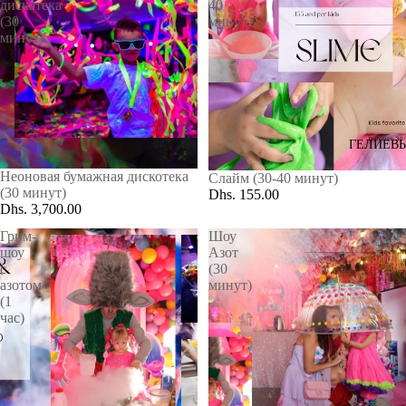
AED
дискотека
40
(30
минут)
VIP
минут)
ГЕЛИЕВ
Неоновая бумажная дискотека
Слайм (30-40 минут)
(30 минут)
Dhs. 155.00
Dhs. 3,700.00
Грим-
Шоу
шоу
Азот
с
(30
азотом
минут)
(1
час)