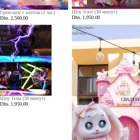
ДЛЯ
Шоу Азот (30 минут)
Грим-шоу с азотом (1 час)
ДЕТЕЙ
Dhs. 1,950.00
Dhs. 2,500.00
ДЛЯ
Шоу
Талисман-
ДЕВОЧК
Tesla
зайчик
И
(30
минут)
ДЛЯ
МАЛЬЧИ
КА
СВЯЗКИ
ШАРОВ
ДЛЯ
Шоу Tesla (30 минут)
СВАДЕБ
Dhs. 1,950.00
ЛЕДИ
ДЛЯ
МУЖЧИ
Н