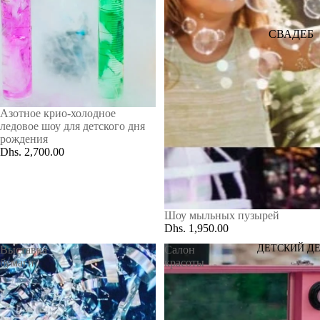
ПОДВЕС
НОЙ
СВАДЕБ
ДЕКОР
НЫЙ
(ДЕКОР
БУКЕТ
ПОТОЛК
КОША |
А)
СЦЕНИЧ
Азотное крио-холодное
ледовое шоу для детского дня
ЕСКОЕ
рождения
ОФОРМ
Dhs. 2,700.00
ЛЕНИЕ
СВАДЕБ
НАЯ
Шоу мыльных пузырей
АРКА
Dhs. 1,950.00
ЗОНА
ДЕТСКИЙ Д
Выставка
Салон
бумаги
красоты
ПРИВЕТ
СТВИЯ
ЦВЕТЫ