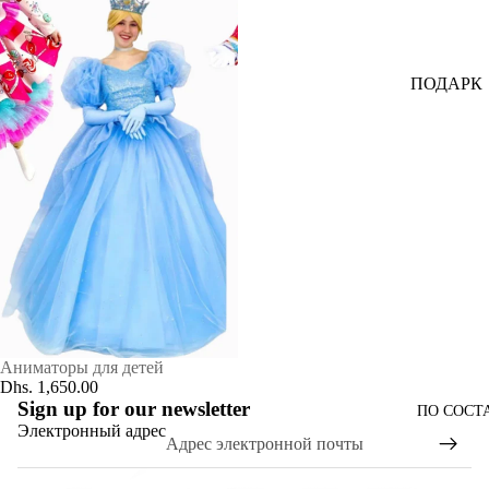
ПОДАРК
И ДЛЯ
МУЖЧИ
Н
ШАРЫ
ДЛЯ
МУЖЧИ
Н
ЦВЕТЫ
ДЛЯ
Аниматоры для детей
МУЖЧИ
Dhs. 1,650.00
Н
Sign up for our newsletter
ПО СОСТ
Электронный адрес
ДЛЯ
ЛЮБИТЕ
Политика возврата средств